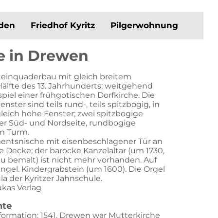
aden
Friedhof Kyritz
Pilgerwohnung
e in Drewen
steinquaderbau mit gleich breitem
älfte des 13. Jahrhunderts; weitgehend
piel einer frühgotischen Dorfkirche. Die
ster sind teils rund-, teils spitzbogig, in
leich hohe Fenster; zwei spitzbogige
der Süd- und Nordseite, rundbogige
m Turm.
entsnische mit eisenbeschlagener Tür an
e Decke; der barocke Kanzelaltar (um 1730,
u bemalt) ist nicht mehr vorhanden. Auf
gel. Kindergrabstein (um 1600). Die Orgel
a der Kyritzer Jahnschule.
ukas Verlag
hte
ormation: 1541. Drewen war Mutterkirche