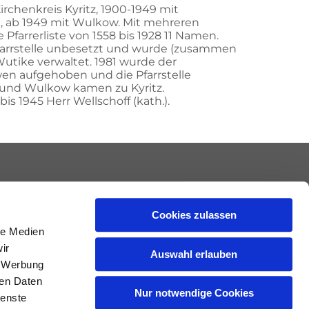
irchenkreis Kyritz, 1900-1949 mit
k, ab 1949 mit Wulkow. Mit mehreren
Pfarrerliste von 1558 bis 1928 11 Namen.
farrstelle unbesetzt und wurde (zusammen
utike verwaltet. 1981 wurde der
en aufgehoben und die Pfarrstelle
 und Wulkow kamen zu Kyritz.
bis 1945 Herr Wellschoff (kath.).
Cookies zulassen
le Medien
ir
Auswahl erlauben
, Werbung
ren Daten
Nur notwendige Cookies
ienste