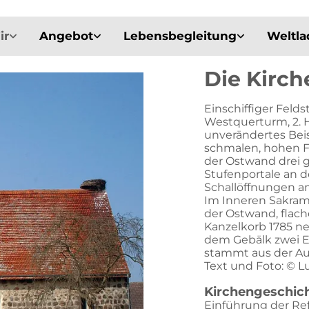
ir
Angebot
Lebensbegleitung
Weltl
Die Kirch
Einschiffiger Feld
Westquerturm, 2. H
unverändertes Beis
schmalen, hohen Fen
der Ostwand drei g
Stufenportale an 
Schallöffnungen a
Im Inneren Sakram
der Ostwand, flach
Kanzelkorb 1785 ne
dem Gebälk zwei En
stammt aus der Aul
Text und Foto: © L
Kirchengeschic
Einführung der Ref