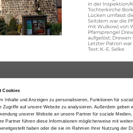
in der Inspektion/K
Tochterkirche Bor
Lücken umfasst die 
Seitdem war die P
mit Wulkow) von W
Pfarrsprengel Drew
aufgelöst; Drewen
Letzter Patron war 
Text: K.-E. Selke
Kontakt aufnehmen
t Cookies
033971-72374
 Inhalte und Anzeigen zu personalisieren, Funktionen für sozia
gb-kyritz@kirchenkreis-prignitz.de
e Zugriffe auf unsere Website zu analysieren. Außerdem geben w
rwendung unserer Website an unsere Partner für soziale Medien
re Partner führen diese Informationen möglicherweise mit weite
ereitgestellt haben oder die sie im Rahmen Ihrer Nutzung der D
Impressum
ChurchDesk-Login