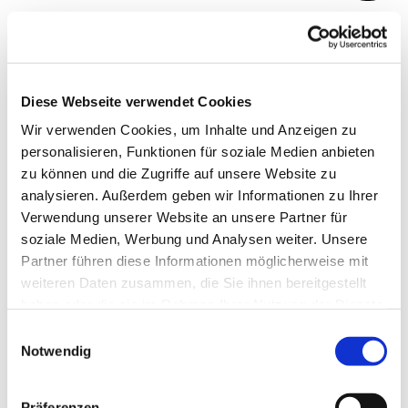
Diese Webseite verwendet Cookies
Wir verwenden Cookies, um Inhalte und Anzeigen zu
personalisieren, Funktionen für soziale Medien anbieten
Kommende
zu können und die Zugriffe auf unsere Website zu
Gottesdienste und
analysieren. Außerdem geben wir Informationen zu Ihrer
Verwendung unserer Website an unsere Partner für
Veranstaltungen
soziale Medien, Werbung und Analysen weiter. Unsere
Partner führen diese Informationen möglicherweise mit
Lesen Sie hier mehr darüber, welche Gottesdienste
weiteren Daten zusammen, die Sie ihnen bereitgestellt
haben oder die sie im Rahmen Ihrer Nutzung der Dienste
und Veranstaltungen es in unseren Gemeinden
gesammelt haben.
Einwilligungsauswahl
gibt.
Notwendig
Präferenzen