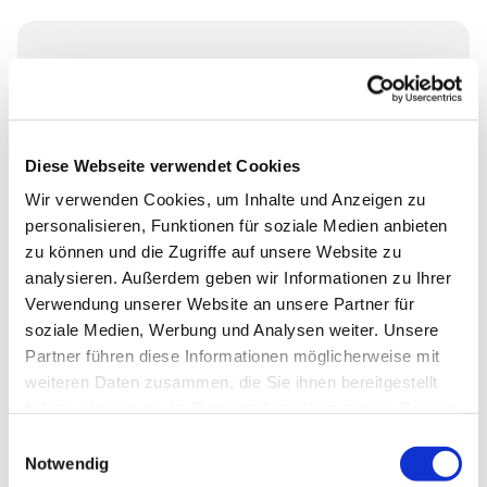
Mittwoch, 3. Februar 2027, 19:30
Uhr
Diese Webseite verwendet Cookies
Gemeindesaal Kyritz, Johann-
Wir verwenden Cookies, um Inhalte und Anzeigen zu
Sebastian-Bach-Straße 51, 16866
personalisieren, Funktionen für soziale Medien anbieten
Kyritz
zu können und die Zugriffe auf unsere Website zu
analysieren. Außerdem geben wir Informationen zu Ihrer
KMD Michael Schulze
Verwendung unserer Website an unsere Partner für
soziale Medien, Werbung und Analysen weiter. Unsere
Partner führen diese Informationen möglicherweise mit
weiteren Daten zusammen, die Sie ihnen bereitgestellt
haben oder die sie im Rahmen Ihrer Nutzung der Dienste
gesammelt haben.
Einwilligungsauswahl
Notwendig