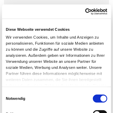
Sonntag, 9. August 2026, 10:30 Uhr
St. Marienkirche Kyritz, Johann-
Sebastian-Bach-Str. 51, 16866 Kyritz
Diese Webseite verwendet Cookies
Wir verwenden Cookies, um Inhalte und Anzeigen zu
Lektorin Christiane Meier, Organist
personalisieren, Funktionen für soziale Medien anbieten
zu können und die Zugriffe auf unsere Website zu
G. Förster
analysieren. Außerdem geben wir Informationen zu Ihrer
Verwendung unserer Website an unsere Partner für
soziale Medien, Werbung und Analysen weiter. Unsere
Partner führen diese Informationen möglicherweise mit
weiteren Daten zusammen, die Sie ihnen bereitgestellt
haben oder die sie im Rahmen Ihrer Nutzung der Dienste
gesammelt haben.
Einwilligungsauswahl
Notwendig