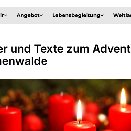
ir
Angebot
Lebensbegleitung
Weltl
er und Texte zum Advent
nenwalde