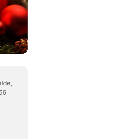
lde,
66