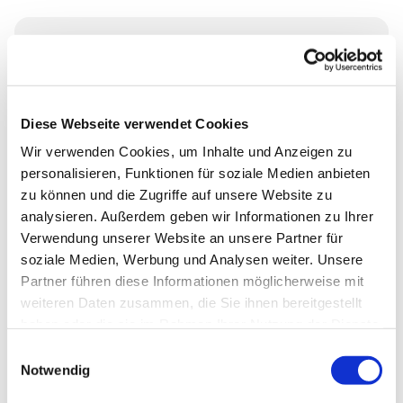
Freitag, 31. Oktober 2025, 18:00 Uhr
St. Marienkirche Kyritz, Johann-
Diese Webseite verwendet Cookies
Sebastian-Bach-Str. 51, 16866 Kyritz
Wir verwenden Cookies, um Inhalte und Anzeigen zu
personalisieren, Funktionen für soziale Medien anbieten
Pfarrer i.R. Klaus Dörries / KMD
zu können und die Zugriffe auf unsere Website zu
Michael Schulze
analysieren. Außerdem geben wir Informationen zu Ihrer
Verwendung unserer Website an unsere Partner für
soziale Medien, Werbung und Analysen weiter. Unsere
Partner führen diese Informationen möglicherweise mit
weiteren Daten zusammen, die Sie ihnen bereitgestellt
haben oder die sie im Rahmen Ihrer Nutzung der Dienste
gesammelt haben.
Einwilligungsauswahl
Notwendig