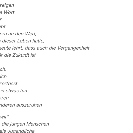
zeigen
e Wort
r
ebt
ern an den Wert,
 dieser Leben hatte,
eute lehrt, dass auch die Vergangenheit
r die Zukunft ist
ch,
ich
zerfrisst
en etwas tun
ören
anderen auszuruhen
wir“
h die jungen Menschen
als Jugendliche