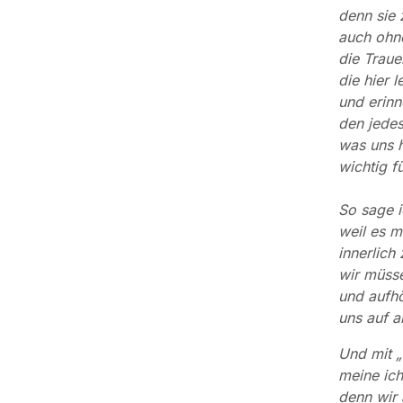
denn sie 
auch ohn
die Traue
die hier l
und erinn
den jedes
was uns h
wichtig fü
So sage i
weil es m
innerlich 
wir müss
und aufh
uns auf 
Und mit „
meine ic
denn wir 