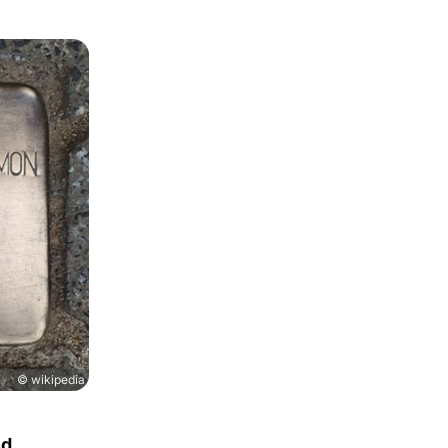
© wikipedia
nd