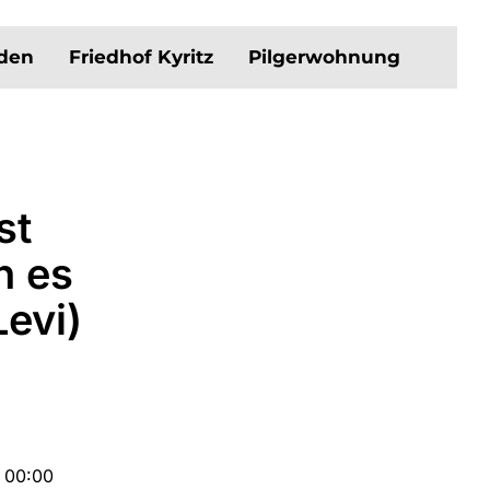
aden
Friedhof Kyritz
Pilgerwohnung
st
n es
evi)
5 00:00