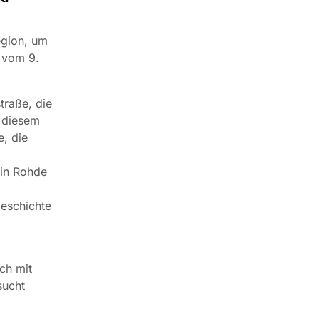
egion, um
 vom 9.
traße, die
 diesem
e, die
tin Rohde
Geschichte
ch mit
sucht