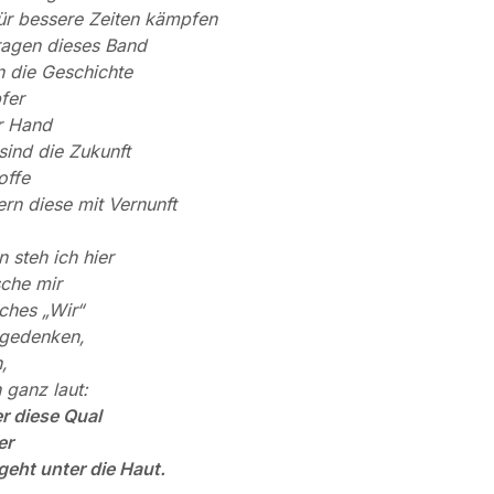
ür bessere Zeiten kämpfen
ragen dieses Band
n die Geschichte
fer
r Hand
sind die Zukunft
offe
ern diese mit Vernunft
steh ich hier
che mir
iches „Wir“
 gedenken,
,
 ganz laut:
r diese Qual
er
geht unter die Haut.