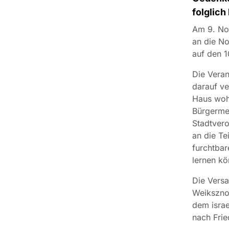
folglich
Am 9. No
an die N
auf den 1
Die Veran
darauf v
Haus wohn
Bürgermei
Stadtver
an die Te
furchtbar
lernen kö
Die Vers
Weiksznor
dem israe
nach Fried