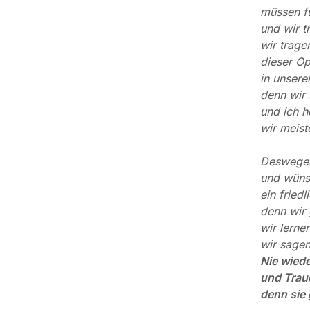
müssen f
und wir t
wir trage
dieser Op
in unsere
denn wir 
und ich h
wir meist
Deswegen 
und wüns
ein friedl
denn wir
wir lernen
wir sagen
Nie wiede
und Trau
denn sie 