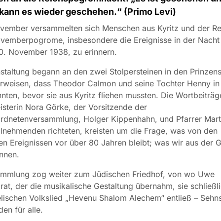
 kann es wieder geschehen.“ (Primo Levi)
vember versammelten sich Menschen aus Kyritz und der R
ovemberpogrome, insbesondere die Ereignisse in der Nacht
0. November 1938, zu erinnern.
staltung begann an den zwei Stolpersteinen in den Prinzens
erweisen, dass Theodor Calmon und seine Tochter Henny in
ten, bevor sie aus Kyritz fliehen mussten. Die Wortbeiträg
sterin Nora Görke, der Vorsitzende der
ordnetenversammlung, Holger Kippenhahn, und Pfarrer Mar
ilnehmenden richteten, kreisten um die Frage, was von den
en Ereignissen vor über 80 Jahren bleibt; was wir aus der 
nnen.
ammlung zog weiter zum Jüdischen Friedhof, von wo Uwe
at, der die musikalische Gestaltung übernahm, sie schließli
lischen Volkslied „Hevenu Shalom Alechem“ entließ – Sehn
en für alle.