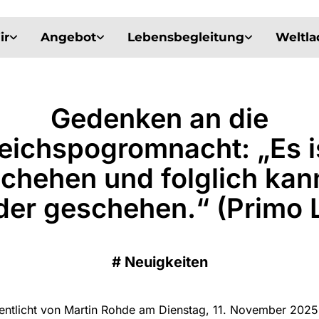
ir
Angebot
Lebensbegleitung
Weltl
Gedenken an die
eichspogromnacht: „Es i
chehen und folglich kan
der geschehen.“ (Primo L
#
Neuigkeiten
entlicht von Martin Rohde am Dienstag, 11. November 202